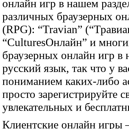
онлайн игр в нашем разд
различных браузерных онл
(RPG): “Travian” (“Травиа
“CulturesОнлайн” и мног
браузерных онлайн игр в 
русский язык, так что у в
пониманием каких-либо а
просто зарегистрируйте с
увлекательных и бесплатн
Клиентские онлайн игры –