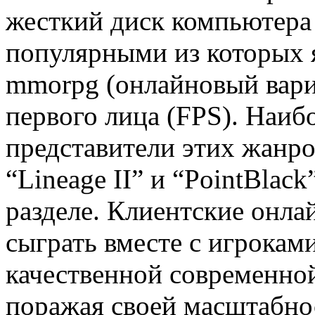
жесткий диск компьютера
популярными из которых 
mmorpg (онлайновый вари
первого лица (FPS). Наиб
представители этих жанро
“Lineage II” и “PointBlac
разделе. Клиентские онла
сыграть вместе с игроками
качественной современной
поражая своей масштабно