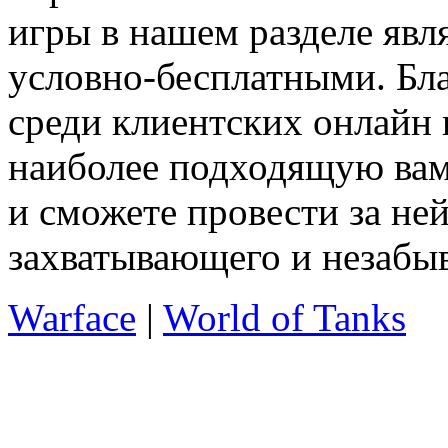
игры в нашем разделе яв
условно-бесплатными. Бл
среди клиентских онлайн 
наиболее подходящую вам
и сможете провести за ней
захватывающего и незабы
Warface
|
World of Tanks