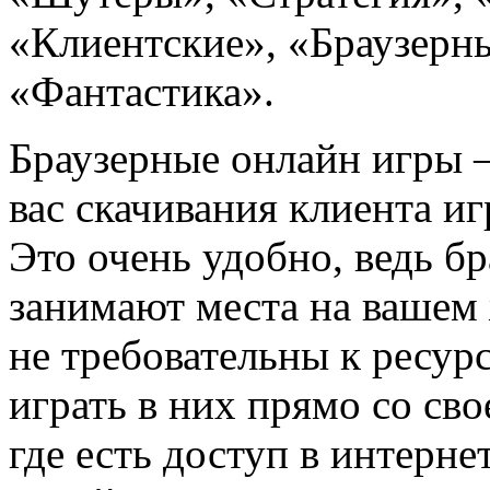
«Клиентские», «Браузерн
«Фантастика».
Браузерные онлайн игры –
вас скачивания клиента и
Это очень удобно, ведь б
занимают места на вашем 
не требовательны к ресур
играть в них прямо со сво
где есть доступ в интерн