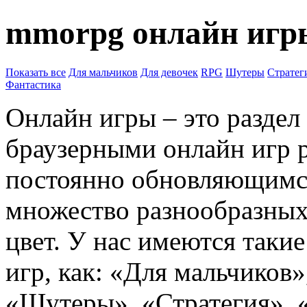
mmorpg онлайн игр
Показать все
Для мальчиков
Для девочек
RPG
Шутеры
Стратег
Фантастика
Онлайн игры – это раздел
браузерными онлайн игр 
постоянно обновляющимся
множество разнообразных
цвет. У нас имеются таки
игр, как: «Для мальчиков
«Шутеры», «Стратегия», 